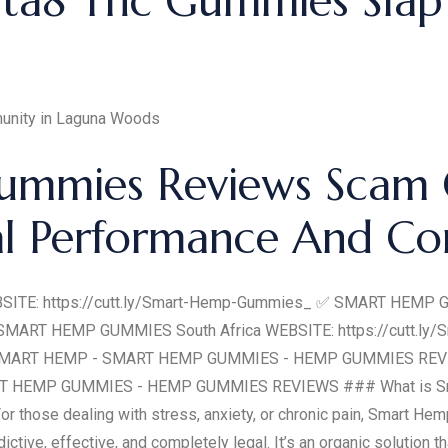
lta8 Thc Gummies Slap
mmunity in Laguna Woods
ummies Reviews Scam 
l Performance And Co
TE: https://cutt.ly/Smart-Hemp-Gummies_ ✅ SMART HEMP
✅ SMART HEMP GUMMIES South Africa WEBSITE: https://cutt.
SMART HEMP - SMART HEMP GUMMIES - HEMP GUMMIES RE
HEMP GUMMIES - HEMP GUMMIES REVIEWS ### What is Smar
r those dealing with stress, anxiety, or chronic pain, Smart Hem
ddictive, effective, and completely legal. It’s an organic solution