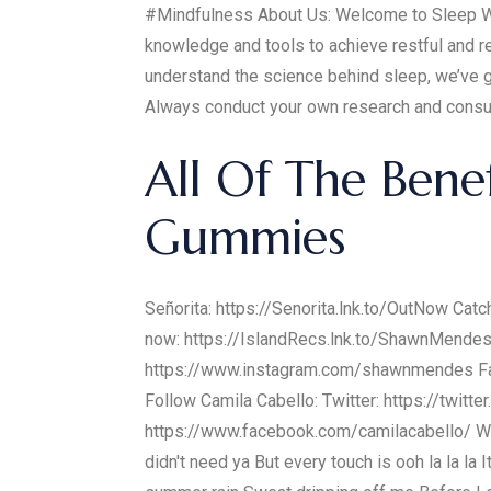
#Mindfulness About Us: Welcome to Sleep Wel
knowledge and tools to achieve restful and r
understand the science behind sleep, we’ve g
Always conduct your own research and consult
All Of The Bene
Gummies
Señorita: https://Senorita.lnk.to/OutNow C
now: https://IslandRecs.lnk.to/ShawnMendes
https://www.instagram.com/shawnmendes Fa
Follow Camila Cabello: Twitter: https://twit
https://www.facebook.com/camilacabello/ Webs
didn't need ya But every touch is ooh la la la