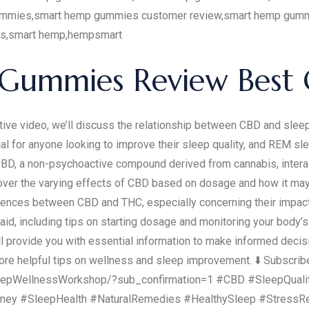
ummies,smart hemp gummies customer review,smart hemp gumm
ts,smart hemp,hempsmart
d Gummies Review Bes
ve video, we’ll discuss the relationship between CBD and sleep,
l for anyone looking to improve their sleep quality, and REM sleep
CBD, a non-psychoactive compound derived from cannabis, inter
cover the varying effects of CBD based on dosage and how it may h
fferences between CBD and THC, especially concerning their impac
aid, including tips on starting dosage and monitoring your body’
will provide you with essential information to make informed deci
more helpful tips on wellness and sleep improvement. ⬇️ Subscribe
leepWellnessWorkshop/?sub_confirmation=1 #CBD #SleepQuali
rney #SleepHealth #NaturalRemedies #HealthySleep #StressRe