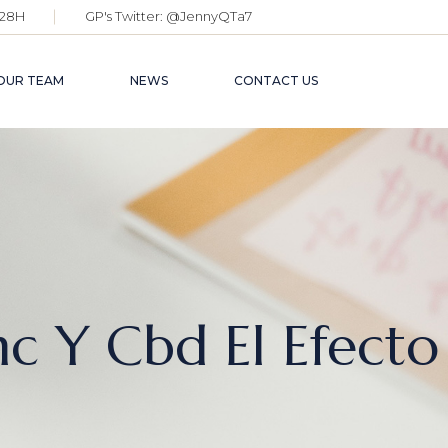
28H
GP's Twitter:
@JennyQTa7
OUR TEAM
NEWS
CONTACT US
hc Y Cbd El Efecto