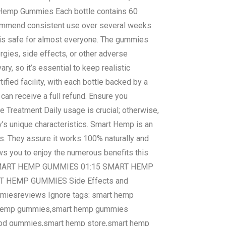
t Hemp Gummies Each bottle contains 60
ommend consistent use over several weeks
is safe for almost everyone. The gummies
rgies, side effects, or other adverse
, so it’s essential to keep realistic
ied facility, with each bottle backed by a
 can receive a full refund. Ensure you
Treatment Daily usage is crucial; otherwise,
’s unique characteristics. Smart Hemp is an
ess. They assure it works 100% naturally and
ows you to enjoy the numerous benefits this
 SMART HEMP GUMMIES 01:15 SMART HEMP
 HEMP GUMMIES Side Effects and
sreviews Ignore tags: smart hemp
 hemp gummies,smart hemp gummies
bd gummies,smart hemp store,smart hemp