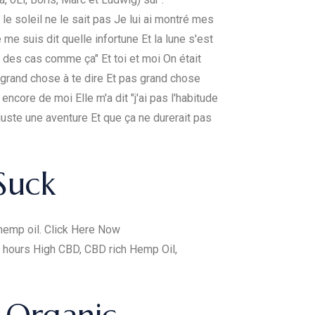
le soleil ne le sait pas Je lui ai montré mes
me suis dit quelle infortune Et la lune s'est
r des cas comme ça" Et toi et moi On était
s grand chose à te dire Et pas grand chose
 encore de moi Elle m'a dit "j'ai pas l'habitude
juste une aventure Et que ça ne durerait pas
Suck
hemp oil. Click Here Now
6 hours High CBD, CBD rich Hemp Oil,