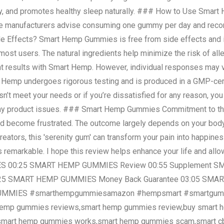
ity, and promotes healthy sleep naturally. ### How to Use Smar
e manufacturers advise consuming one gummy per day and rec
de Effects? Smart Hemp Gummies is free from side effects and 
ost users. The natural ingredients help minimize the risk of alle
 results with Smart Hemp. However, individual responses may vary
 Hemp undergoes rigorous testing and is produced in a GMP-certif
n’t meet your needs or if you’re dissatisfied for any reason, you
 any product issues. ### Smart Hemp Gummies Commitment to the 
uld become frustrated. The outcome largely depends on your body
 creators, this 'serenity gum' can transform your pain into happin
is remarkable. I hope this review helps enhance your life and all
MIES 00:25 SMART HEMP GUMMIES Review 00:55 Supplement
5 SMART HEMP GUMMIES Money Back Guarantee 03:05 SMART
UMMIES #smarthempgummiesamazon #hempsmart #smartgummie
emp gummies reviews,smart hemp gummies review,buy smart
,smart hemp gummies works,smart hemp gummies scam,smart c