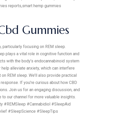
ies reports,smart hemp gummies
t Cbd Gummies
 particularly focusing on REM sleep.
 plays a vital role in cognitive function and
acts with the body’s endocannabinoid system
elp alleviate anxiety, which can interfere
t on REM sleep. We’ll also provide practical
s response. If you’re curious about how CBD
sions. Join us for an engaging discussion, and
 to our channel for more valuable insights.
ty #REMSleep #Cannabidiol #SleepAid
lief #SleepScience #SleepTips