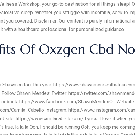
lness Workshop, your go-to destination for all things sleep! O
estorative sleep. Whether you struggle with insomnia, seek to im
ot you covered. Disclaimer: Our content is purely informational 
 with a healthcare professional for personalized guidance.
fits Of Oxzgen Cbd No
atch Shawn on tour this year: https://www.shawnmendesthetour.
 Follow Shawn Mendes: Twitter: https://twitter.com/shawnmend
cebook: https://www.facebook.com/ShawnMendesO... Website:
ter.com/Camila_Cabello Instagram: https://www.instagram.com/ca
ite: https://www.camilacabello.com/ Lyrics: I love it when you 
 It's true, la la la Ooh, I should be running Ooh, you keep me comi