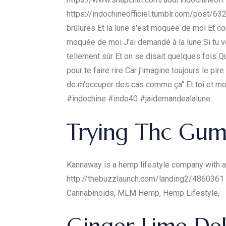
https://indochineofficiel.tumblr.com/post/6320
brûlures Et la lune s'est moquée de moi Et com
moquée de moi J'ai demandé à la lune Si tu vo
tellement sûr Et on se disait quelques fois Qu
pour te faire rire Car j'imagine toujours le pir
de m'occuper des cas comme ça" Et toi et moi 
#indochine #indo40 #jaidemandealalune
Trying Thc Gum
Kannaway is a hemp lifestyle company with a
http://thebuzzlaunch.com/landing2/4860361 Fi
Cannabinoids, MLM Hemp, Hemp Lifestyle,