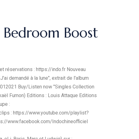
 Bedroom Boost
t réservations : https://indo.fr Nouveau
'ai demandé à la lune", extrait de l'album
20012021 Buy/Listen now "Singles Collection
aël Furnon) Editions : Louis Attaque Editions
upe :
ps : https://www.youtube.com/playlist?
tps://www.facebook.com/Indochineofficiel
:
 oLi, Boris, Marc et Ludwig) sur :