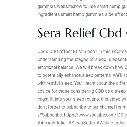
gummies website,how to use smart hemp g
ingredients,smart hemp gummies side effec
Sera Relief Cb
Does CBD Affect REM Sleep? In this informati
Understanding the stages of sleep is essentia
emotional balance. We will break down how 
to potentially enhance sleep patterns. We’ll 
with restful sleep. You’ll learn about the di
advice for those considering CBD as a sleep 
might fit into your sleep routine, this video 
don't forget to subscribe to our channel for 
🔗Subscribe: https://www.youtube.com/@S
#AnxietyRelief #SleepBetter #WellnessJou