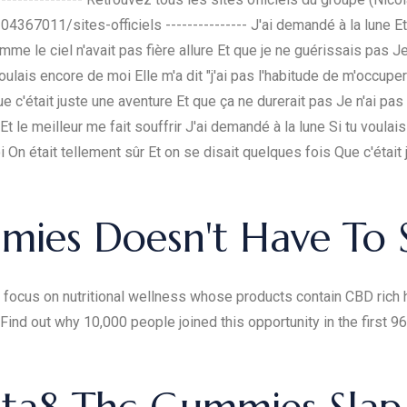
4367011/sites-officiels --------------- J'ai demandé à la lune Et 
me le ciel n'avait pas fière allure Et que je ne guérissais pas Je 
ulais encore de moi Elle m'a dit "j'ai pas l'habitude de m'occupe
e c'était juste une aventure Et que ça ne durerait pas Je n'ai pa
e Et le meilleur me fait souffrir J'ai demandé à la lune Si tu voulais
On était tellement sûr Et on se disait quelques fois Que c'était 
mies Doesn't Have To 
 focus on nutritional wellness whose products contain CBD rich 
nd out why 10,000 people joined this opportunity in the first 9