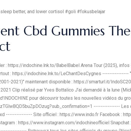
eep better, and lower cortisol #goli #fokusbelajar
ent Cbd Gummies The
ct
 : https://indochine.lnk.to/BabelBabel Arena Tour (2025), infos e
out : https://indochine.lnk.to/LeChantDesCygnes --------------- "J
 (2001-2021)" maintenant disponible : https://smarturl.it/IndoSC
2021 Clip réalisé par Yves Bottalico J’ai demandé à la lune (Mick
lle d'INDOCHINE pour découvrir toutes les nouvelles vidéos du gro
lwBQD5buZpDOzug?sub_confirmation=1 --------------- Les cli
------------ Site officiel : https://www.indo.fr Facebook : ht
Instagram : https://www.instagram.com/indochineofficiel Snapchat 
------------ Retrouvez tous les sites officiels du groupe (Nicola,