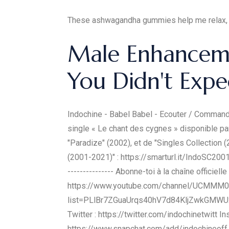
These ashwagandha gummies help me relax, sl
Male Enhancem
You Didn't Expe
Indochine - Babel Babel - Ecouter / Commander
single « Le chant des cygnes » disponible part
"Paradize" (2002), et de "Singles Collection
(2001-2021)" : https://smarturl.it/IndoSC2001
--------------- Abonne-toi à la chaîne officie
https://www.youtube.com/channel/UCMMM0zTG
list=PLlBr7ZGuaUrqs40hV7d84KljZwkGMWUxd ---
Twitter : https://twitter.com/indochinetwitt 
https://www.snapchat.com/add/indochineoff ---