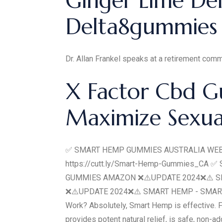
Ginger Lime De
Delta8gummies
Dr. Allan Frankel speaks at a retirement co
X Factor Cbd G
Maximize Sexua
✅ SMART HEMP GUMMIES AUSTRALIA WEBSI
https://cutt.ly/Smart-Hemp-Gummies_CA 
GUMMIES AMAZON ❌⚠️UPDATE 2024❌⚠️ 
❌⚠️UPDATE 2024❌⚠️ SMART HEMP - SMART 
Work? Absolutely, Smart Hemp is effective. Fo
provides potent natural relief, is safe, non-a