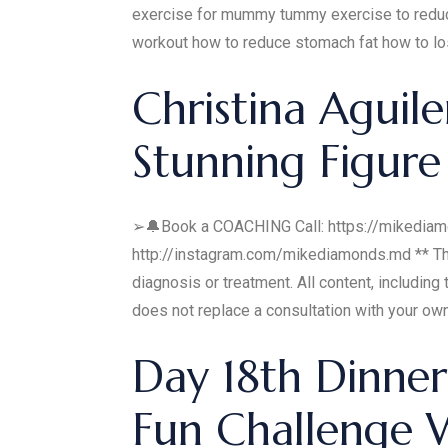
exercise for mummy tummy exercise to reduce 
workout how to reduce stomach fat how to lose
Christina Aguil
Stunning Figure
➢🔔Book a COACHING Call: https://miked
http://instagram.com/mikediamonds.md ** The i
diagnosis or treatment. All content, including
does not replace a consultation with your ow
Day 18th Dinner
Fun Challenge W