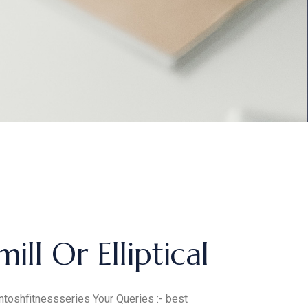
ll Or Elliptical
toshfitnessseries Your Queries :- best