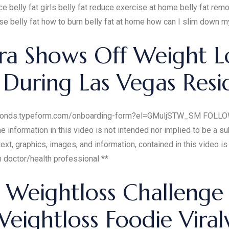
belly fat girls belly fat reduce exercise at home belly fat rem
 belly fat how to burn belly fat at home how can I slim down my
era Shows Off Weight L
 During Las Vegas Resi
iamonds.typeform.com/onboarding-form?el=GMuljSTW_SM FOL
nformation in this video is not intended nor implied to be a su
 text, graphics, images, and information, contained in this video 
n doctor/health professional **
 Weightloss Challenge
eightloss Foodie Viral