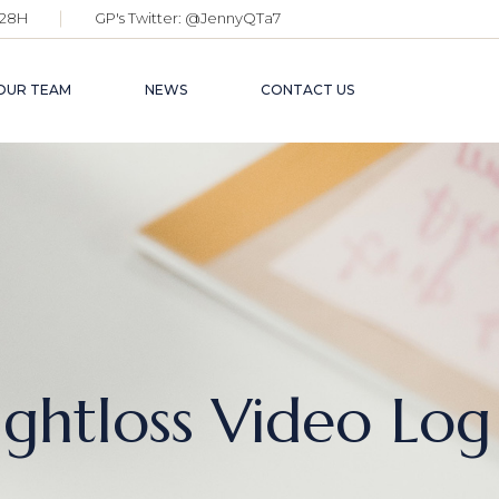
28H
GP's Twitter:
@JennyQTa7
OUR TEAM
NEWS
CONTACT US
ghtloss Video Log