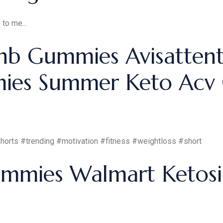
 to me...
hb Gummies Avisatten
ies Summer Keto Acv
shorts #trending #motivation #fitness #weightloss #short
mmies Walmart Ketosi