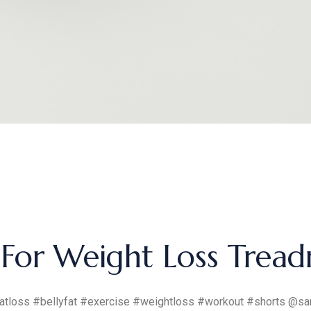
For Weight Loss Treadmi
fatloss #bellyfat #exercise #weightloss #workout #shorts @san