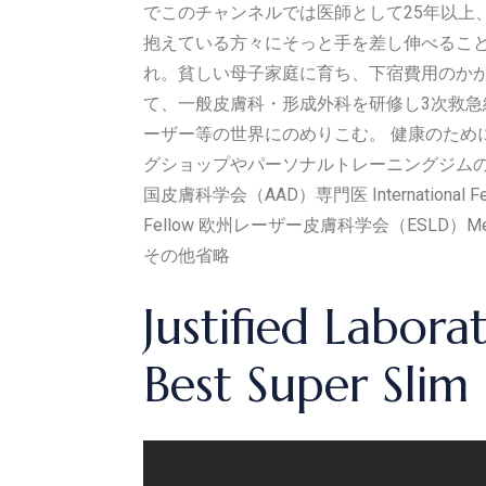
でこのチャンネルでは医師として25年以上
抱えている方々にそっと手を差し伸べることがで
れ。貧しい母子家庭に育ち、下宿費用のか
て、一般皮膚科・形成外科を研修し3次救急
ーザー等の世界にのめりこむ。 健康のた
グショップやパーソナルトレーニングジムの経営
国皮膚科学会（AAD）専門医 International 
Fellow 欧州レーザー皮膚科学会（ESLD）Me
その他省略
Justified Labor
Best Super Sli