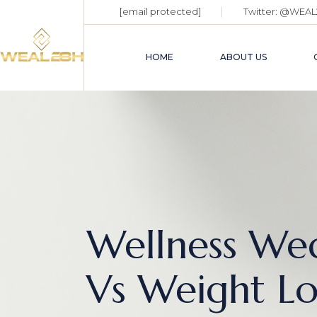
[email protected]
Twitter:
@WEAL
HOME
ABOUT US
Wellness We
Vs Weight Lo