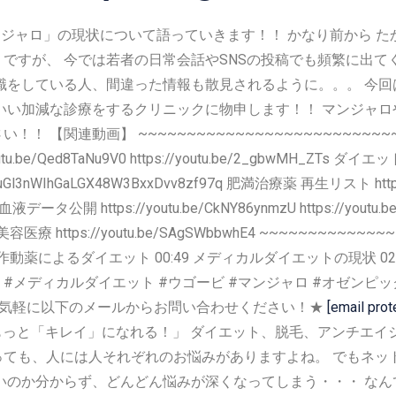
ンジャロ」の現状について語っていきます！！ かなり前から 
ですが、 今では若者の日常会話やSNSの投稿でも頻繁に出て
識をしている人、間違った情報も散見されるように。。。 今
いい加減な診療をするクリニックに物申します！！ マンジャロや
【関連動画】 ~~~~~~~~~~~~~~~~~~~~~~~~~~~
://youtu.be/Qed8TaNu9V0 https://youtu.be/2_gbwMH_ZTs 
=PLjlouGl3nWIhGaLGX48W3BxxDvv8zf97q 肥満治療薬 再生リスト https:
552e 血液データ公開 https://youtu.be/CkNY86ynmzU https://y
20代の美容医療 https://youtu.be/SAgSWbbwhE4 ~~~~~~~~~
受容体作動薬によるダイエット 00:49 メディカルダイエットの現状 02
lp1 #メディカルダイエット #ウゴービ #マンジャロ #オゼン
関するご質問はお気軽に以下のメールからお問い合わせください！★
[email prot
もっと「キレイ」になれる！」 ダイエット、脱毛、アンチエイ
といっても、人には人それぞれのお悩みがありますよね。 でもネ
いのか分からず、どんどん悩みが深くなってしまう・・・ なん