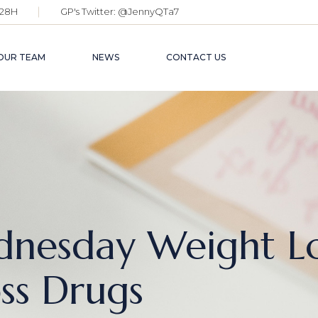
28H
GP's Twitter:
@JennyQTa7
OUR TEAM
NEWS
CONTACT US
dnesday Weight Lo
ss Drugs