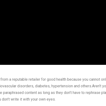
rom a reputable retailer for good health because you cannot onl
vascular disorders, diabetes, hypertension and others.Aren’t you
e paraphrased content as long as they don’t have to rephrase pla
 don’t write it with your own eyes.