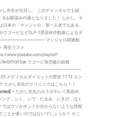
たかし先生が注目し、 このチャンネルでも紹
くるお馴染みの薬となりました！ しかし、そ
回は日本の「マンジャロ」第一人者でもある、
ウゴービなどGLP-1受容体作動薬によるダ
~~~~~~~~~~~~~~~ マンジャロ関連動
ダイエット 再生リスト
//www.youtube.com/playlist?
outu.be/9nQfPrXf5qk ウゴービ発売後の続報
~~~~~~~~~~~~~~~~~~~~~~~~~~~~~~~~~
:25 メディカルダイエットの歴史 11:12 エン
ピック たかし先生のクリニックはこちら！！
ected]
~ たかし先生のカラダキレイ美容ch
ジング、シミ、シワ・たるみ、にきび、ほく
ットではウソかホントか分からないような情報
てことが多いのではないでしょうか？ そこ