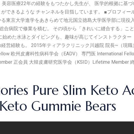
、美容医療22年の経験をもつたかし先生が、 医学的根拠に基づ
きるような チャンネルを目指しています。 ■プロフィール たか
かる東京大学進学をあきらめて地元国立徳島大学医学部に現役入
総合病院で修業を積む。 その頃から「きれいに縫合する」こ
めに始めた水泳とダイビングも、趣味が高じてインストラクター
経験も。 2015年ティアラクリニック川越院 院長~（現職） 国
Fellow 欧州皮膚科性病科学会（EADV） 専門医 International
mber 正会員 大韓皮膚研究医学会（KSID）Lifetime Memb
atories Pure Slim Keto
m Keto Gummie Bears