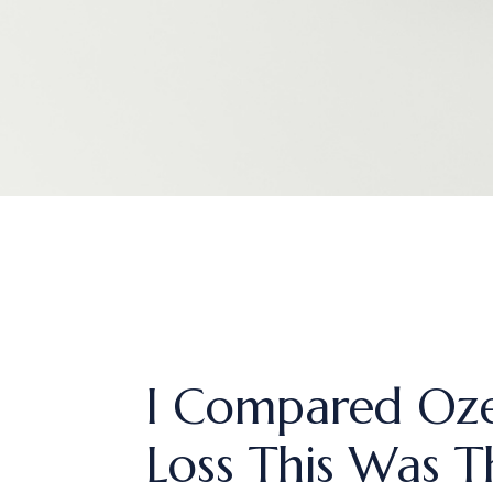
I Compared Ozem
Loss This Was T