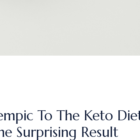
pic To The Keto Diet 
he Surprising Result