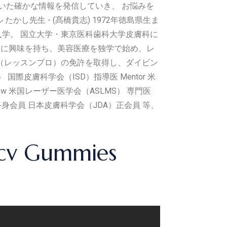
いた確かな情報を発信していき、 お悩みを
し先生 - (髙橋貴志) 1972年徳島県生ま
学。 国立大学・東京医科歯科大学皮膚科に
とに興味を持ち、美容医療を独学で始め、レ
（レッスンプロ）の免許を取得し、ダイビン
際皮膚科学会（ISD）指導医 Mentor 米
 Fellow 米国レーザー医学会（ASLMS） 専門医
er 終身会員 日本皮膚科学会（JDA）正会員 等、
 Acv Gummies