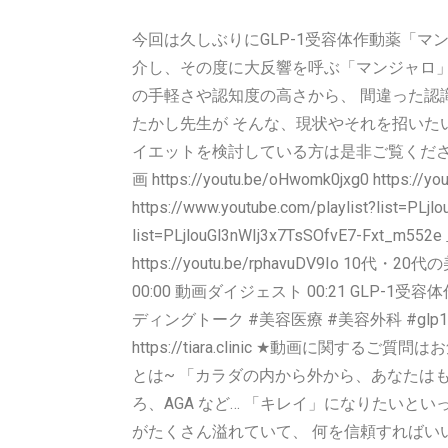
今回は久しぶりにGLP-1受容体作動薬「マ
介し、その度に大反響を呼ぶ「マンジャロ」
の手軽さや認知度の高さから、 間違った認
たかし先生が そんな、現状やそれを招いた
イエットを検討している方は是非ご覧ください！！ 
画 https://youtu.be/oHwomk0jxg0 https
https://www.youtube.com/playlist?list
list=PLjlouGl3nWIj3x7TsSOfvE7-Fxt_m
https://youtu.be/rphavuDV9Io 10代・
00:00 動画ダイジェスト 00:21 GLP-1
ディングトーク #美容医療 #美容外科 #g
https://tiara.clinic ★動画に
とは~ 「カラダの内から外から、あなたは
ろ、AGA など… 「キレイ」になりたい
がたくさん溢れていて、 何を信頼すればい